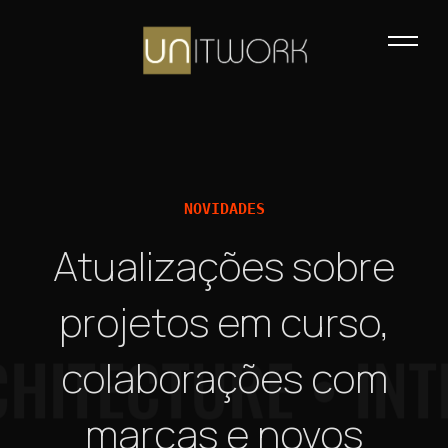
NOVIDADES
Atualizações sobre
projetos em curso,
HITECTURE • INT
colaborações com
marcas e novos